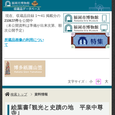
現在、収蔵品目録 1〜41 掲載分の
件
を公開中
210637
（未公開資料は準備が出来次第、順
次公開予定）
所蔵品画像の利用につい
て
大
文字サイズ：
小
中
検索トップ
資料情報
絵葉書｢観光と史蹟の地 平泉中尊
寺｣