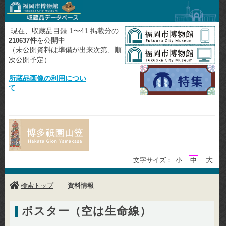
現在、収蔵品目録 1〜41 掲載分の
件
を公開中
210637
（未公開資料は準備が出来次第、順
次公開予定）
所蔵品画像の利用につい
て
大
文字サイズ：
小
中
検索トップ
資料情報
ポスター（空は生命線）