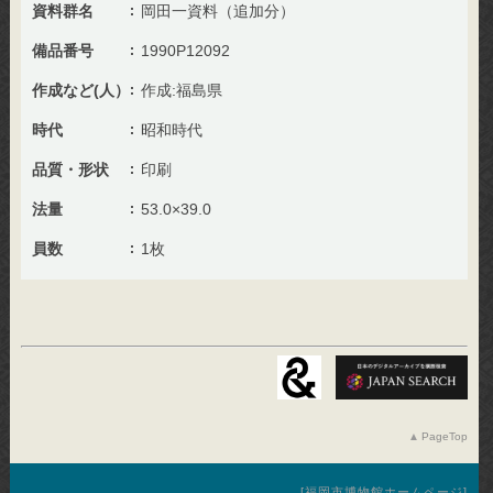
資料群名
岡田一資料（追加分）
備品番号
1990P12092
作成など(人）
作成:福島県
時代
昭和時代
品質・形状
印刷
法量
53.0×39.0
員数
1枚
PageTop
福岡市博物館ホームページ