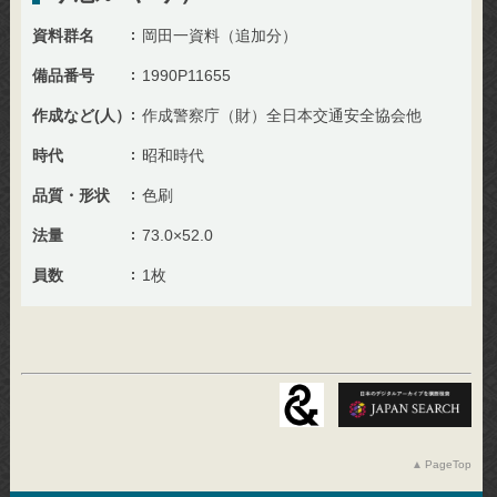
資料群名
岡田一資料（追加分）
備品番号
1990P11655
作成など(人）
作成警察庁（財）全日本交通安全協会他
時代
昭和時代
品質・形状
色刷
法量
73.0×52.0
員数
1枚
PageTop