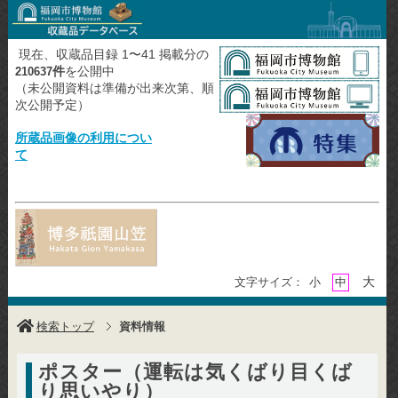
現在、収蔵品目録 1〜41 掲載分の
件
を公開中
210637
（未公開資料は準備が出来次第、順
次公開予定）
所蔵品画像の利用につい
て
大
文字サイズ：
小
中
検索トップ
資料情報
ポスター（運転は気くばり目くば
り思いやり）