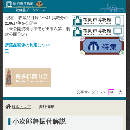
現在、収蔵品目録 1〜41 掲載分の
件
を公開中
210637
（未公開資料は準備が出来次第、順
次公開予定）
所蔵品画像の利用につい
て
大
文字サイズ：
小
中
検索トップ
資料情報
小次郎舞振付解説