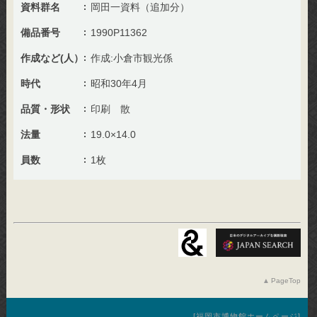
資料群名
岡田一資料（追加分）
備品番号
1990P11362
作成など(人）
作成:小倉市観光係
時代
昭和30年4月
品質・形状
印刷 散
法量
19.0×14.0
員数
1枚
PageTop
福岡市博物館ホームページ