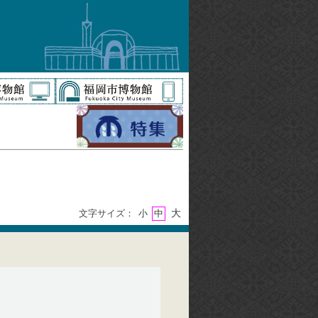
大
文字サイズ：
小
中