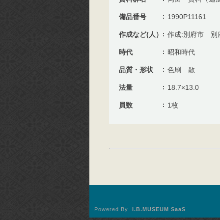
備品番号
1990P11161
作成など(人）
作成:別府市 別
時代
昭和時代
品質・形状
色刷 散
法量
18.7×13.0
員数
1枚
Powered By
I.B.MUSEUM SaaS