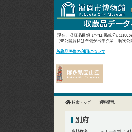
現在、収蔵品目録 1〜41 掲載分の
21063
（未公開資料は準備が出来次第、順次
所蔵品画像の利用について
資料情報
検索トップ
別府
資料群名
岡田一資料（追