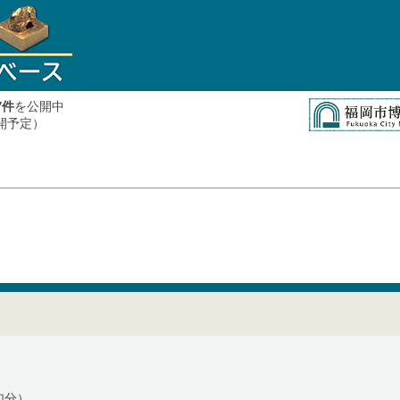
件
を公開中
7
公開予定）
加分）