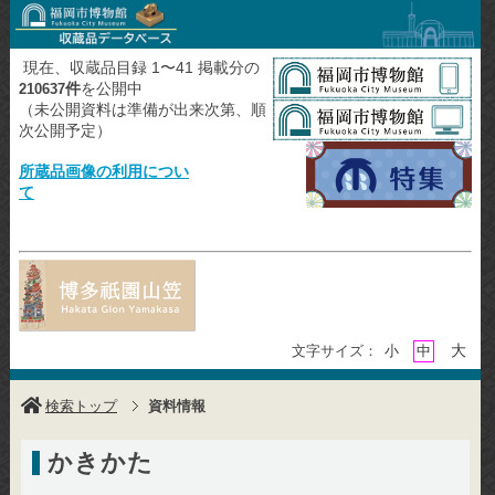
現在、収蔵品目録 1〜41 掲載分の
件
を公開中
210637
（未公開資料は準備が出来次第、順
次公開予定）
所蔵品画像の利用につい
て
大
文字サイズ：
小
中
検索トップ
資料情報
かきかた