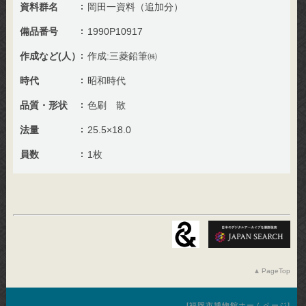
資料群名
岡田一資料（追加分）
備品番号
1990P10917
作成など(人）
作成:三菱鉛筆㈱
時代
昭和時代
品質・形状
色刷 散
法量
25.5×18.0
員数
1枚
PageTop
福岡市博物館ホームページ