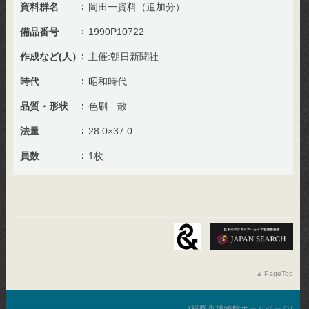
資料群名
岡田一資料（追加分）
備品番号
1990P10722
作成など(人）
主催:朝日新聞社
時代
昭和時代
品質・形状
色刷 散
法量
28.0×37.0
員数
1枚
PageTop
福岡市博物館ホームページ