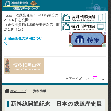
現在、収蔵品目録 1〜41 掲載分の
件
を公開中
210637
（未公開資料は準備が出来次第、順
次公開予定）
所蔵品画像の利用につい
て
大
文字サイズ：
小
中
検索トップ
資料情報
新幹線開通記念 日本の鉄道歴史展