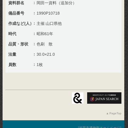
資料群名
岡田一資料（追加分）
備品番号
1990P10718
作成など(人）
主催:山口県他
時代
昭和61年
品質・形状
色刷 散
法量
30.0×21.0
員数
1枚
PageTop
福岡市博物館ホームページ