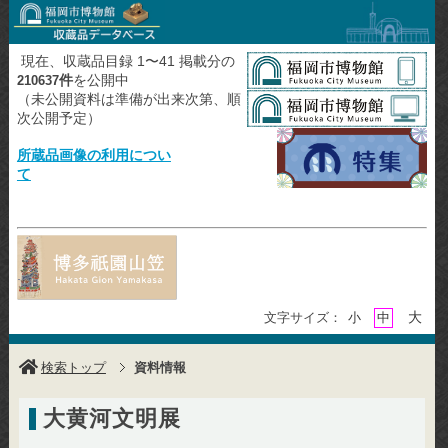
現在、収蔵品目録 1〜41 掲載分の
件
を公開中
210637
（未公開資料は準備が出来次第、順
次公開予定）
所蔵品画像の利用につい
て
大
文字サイズ：
小
中
検索トップ
資料情報
大黄河文明展