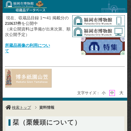
現在、収蔵品目録 1〜41 掲載分の
件
を公開中
210637
（未公開資料は準備が出来次第、順
次公開予定）
所蔵品画像の利用につい
て
大
文字サイズ：
小
中
検索トップ
資料情報
栞（栗饅頭について）