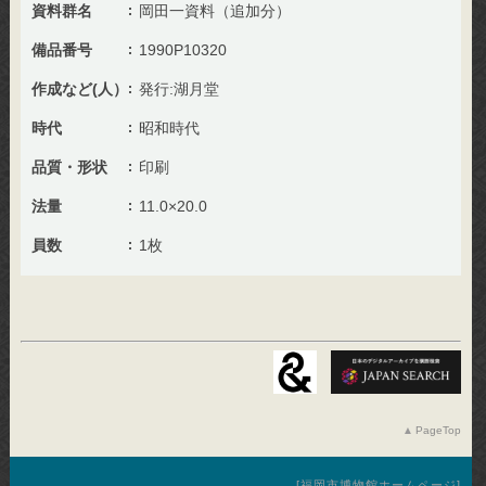
資料群名
岡田一資料（追加分）
備品番号
1990P10320
作成など(人）
発行:湖月堂
時代
昭和時代
品質・形状
印刷
法量
11.0×20.0
員数
1枚
PageTop
福岡市博物館ホームページ