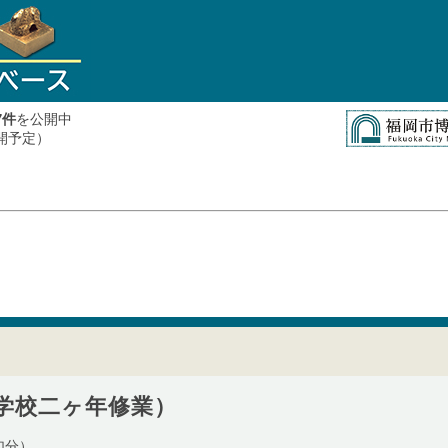
件
を公開中
7
公開予定）
学校二ヶ年修業）
加分）