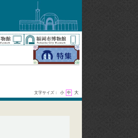
大
文字サイズ：
小
中