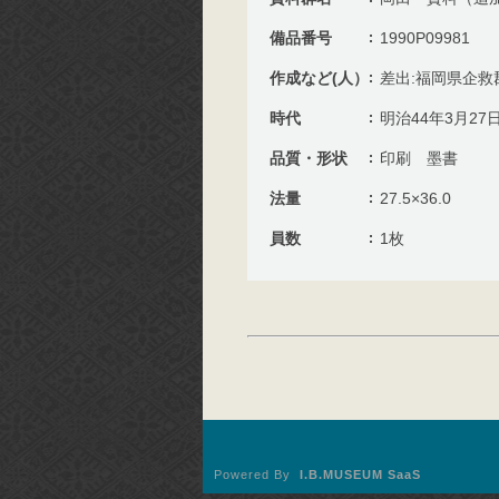
備品番号
1990P09981
作成など(人）
差出:福岡県企救
時代
明治44年3月27
品質・形状
印刷 墨書
法量
27.5×36.0
員数
1枚
Powered By
I.B.MUSEUM SaaS