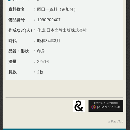
資料群名
岡田一資料（追加分）
備品番号
1990P09407
作成など(人）
作成:日本文教出版株式会社
時代
昭和34年3月
品質・形状
印刷
法量
22×16
員数
2枚
PageTop