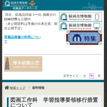
現在、収蔵品目録 1〜41 掲載分の
件
を公開中
210637
（未公開資料は準備が出来次第、順
次公開予定）
所蔵品画像の利用につい
て
大
文字サイズ：
小
中
検索トップ
資料情報
図画工作科 学習指導要領移行措置
について