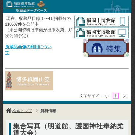
現在、収蔵品目録 1〜41 掲載分の
件
を公開中
210637
（未公開資料は準備が出来次第、順
次公開予定）
所蔵品画像の利用につい
て
大
文字サイズ：
小
中
検索トップ
資料情報
集合写真（明道館、護国神社奉納柔
道大会）