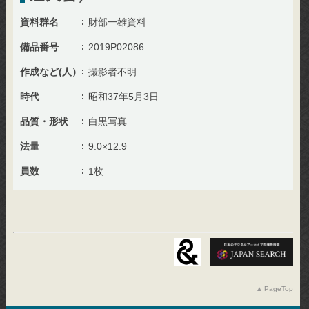
資料群名
財部一雄資料
備品番号
2019P02086
作成など(人）
撮影者不明
時代
昭和37年5月3日
品質・形状
白黒写真
法量
9.0×12.9
員数
1枚
PageTop