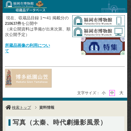
現在、収蔵品目録 1〜41 掲載分の
件
を公開中
210637
（未公開資料は準備が出来次第、順
次公開予定）
所蔵品画像の利用につい
て
大
文字サイズ：
小
中
検索トップ
資料情報
写真（太秦、時代劇撮影風景）