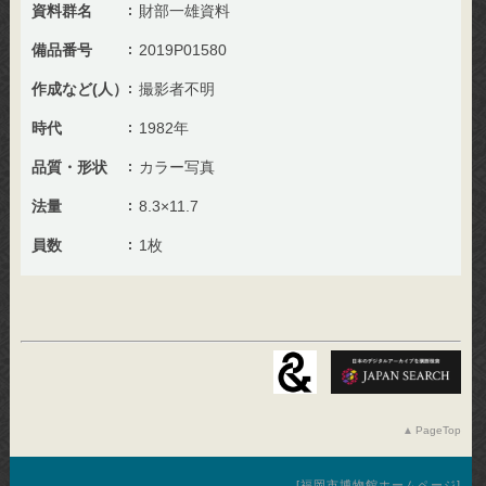
資料群名
財部一雄資料
備品番号
2019P01580
作成など(人）
撮影者不明
時代
1982年
品質・形状
カラー写真
法量
8.3×11.7
員数
1枚
PageTop
福岡市博物館ホームページ