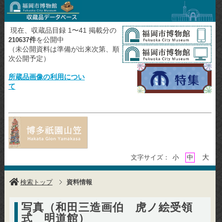
現在、収蔵品目録 1〜41 掲載分の
件
を公開中
210637
（未公開資料は準備が出来次第、順
次公開予定）
所蔵品画像の利用につい
て
大
文字サイズ：
小
中
検索トップ
資料情報
写真（和田三造画伯 虎ノ絵受領
式 明道館）