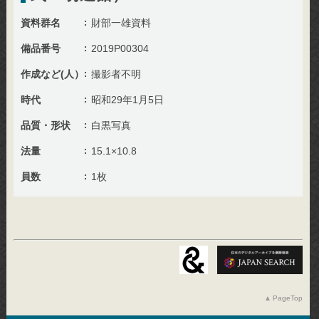
資料群名
財部一雄資料
備品番号
2019P00304
作成など(人）
撮影者不明
時代
昭和29年1月5日
品質・形状
白黒写真
法量
15.1×10.8
員数
1枚
PageTop