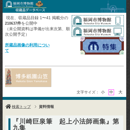
現在、収蔵品目録 1〜41 掲載分の
件
を公開中
210637
（未公開資料は準備が出来次第、順
次公開予定）
所蔵品画像の利用につい
て
大
文字サイズ：
小
中
検索トップ
資料情報
『川崎巨泉筆 起上小法師画集』第
九集