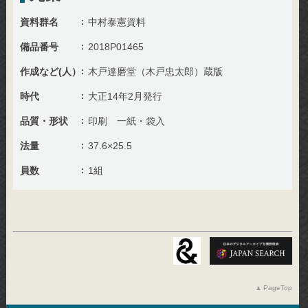
資料群名
中村泰憲資料
備品番号
2018P01465
作成など(人）
木戸達磨堂（木戸忠太郎）蔵版
時代
大正14年2月発行
品質・形状
印刷 一紙・袋入
法量
37.6×25.5
員数
1組
PageTop