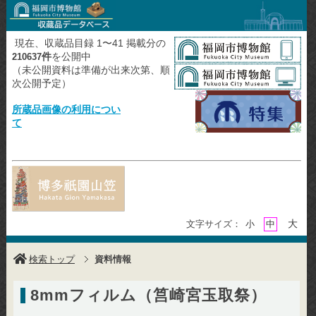
現在、収蔵品目録 1〜41 掲載分の
件
を公開中
210637
（未公開資料は準備が出来次第、順
次公開予定）
所蔵品画像の利用につい
て
大
文字サイズ：
小
中
検索トップ
資料情報
8mmフィルム（筥崎宮玉取祭）