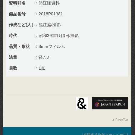
資料群名
熊江隆資料
備品番号
2018P01381
作成など(人）
熊江巌/撮影
時代
昭和39年1月3日/撮影
品質・形状
8mmフィルム
法量
径7.3
員数
1点
PageTop
福岡市博物館ホームページ