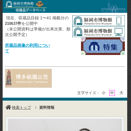
現在、収蔵品目録 1〜41 掲載分の
件
を公開中
210637
（未公開資料は準備が出来次第、順
次公開予定）
所蔵品画像の利用につい
て
大
文字サイズ：
小
中
検索トップ
資料情報