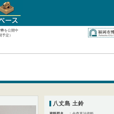
件
を公開中
7
公開予定）
八丈島 土鈴
資料群名
金森直治資料