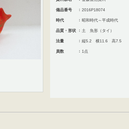
備品番号
2016P18074
時代
昭和時代～平成時代
品質・形状
土 魚形（タイ）
法量
縦5.2 横11.6 高7.5
員数
1点