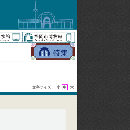
大
文字サイズ：
小
中