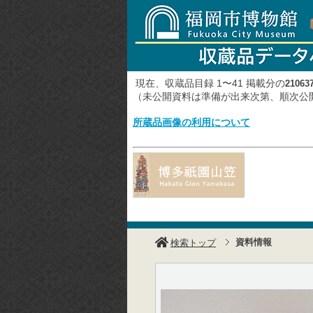
現在、収蔵品目録 1〜41 掲載分の
21063
（未公開資料は準備が出来次第、順次
所蔵品画像の利用について
資料情報
検索トップ