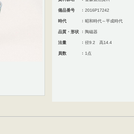
備品番号
2016P17242
時代
昭和時代～平成時代
品質・形状
陶磁器
法量
径9.2 高14.4
員数
1点