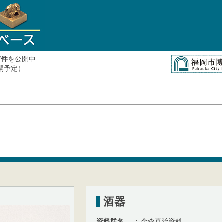
件
を公開中
7
公開予定）
酒器
資料群名
金森直治資料