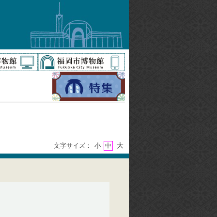
大
文字サイズ：
小
中