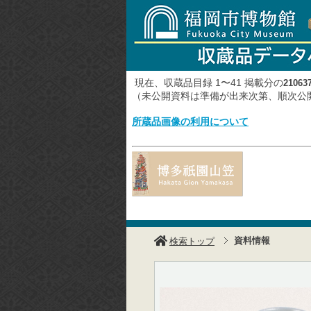
現在、収蔵品目録 1〜41 掲載分の
21063
（未公開資料は準備が出来次第、順次
所蔵品画像の利用について
資料情報
検索トップ