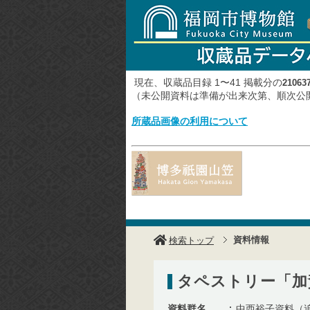
現在、収蔵品目録 1〜41 掲載分の
21063
（未公開資料は準備が出来次第、順次
所蔵品画像の利用について
資料情報
検索トップ
タペストリー「加
資料群名
中西裕子資料（