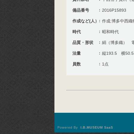
備品番号
2016P15893
作成など(人）
作成:博多中西織
時代
昭和時代
品質・形状
絹（博多織） 
法量
縦193.5 横50.5
員数
1点
Powered By
I.B.MUSEUM SaaS