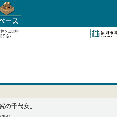
件
を公開中
7
公開予定）
賀の千代女」
追加分）