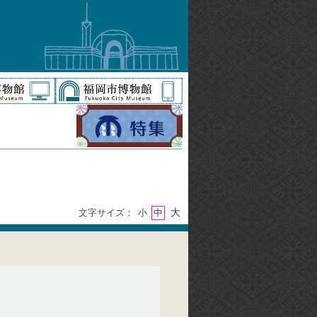
大
文字サイズ：
小
中