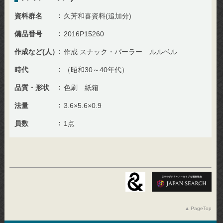
資料群名
久芳和喜資料(追加分)
備品番号
2016P15260
作成など(人）
作成:スナック・パーラー ルルベル
時代
（昭和30～40年代）
品質・形状
色刷 紙箱
法量
3.6×5.6×0.9
員数
1点
PageTop