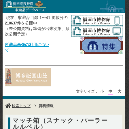
現在、収蔵品目録 1〜41 掲載分の
件
を公開中
210637
（未公開資料は準備が出来次第、順
次公開予定）
所蔵品画像の利用につい
て
大
文字サイズ：
小
中
検索トップ
資料情報
マッチ箱（スナック・パーラー
ルルベル）