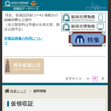
現在、収蔵品目録 1〜41 掲載分の
件
を公開中
210637
（未公開資料は準備が出来次第、順
次公開予定）
所蔵品画像の利用につい
て
大
文字サイズ：
小
中
検索トップ
資料情報
仮領収証