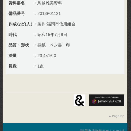
資料群名
鳥越雅美資料
備品番号
2013P01121
作成など(人）
製作:福岡市信用組合
時代
昭和15年7月9日
品質・形状
罫紙 ペン書 印
法量
23.4×16.0
員数
1点
PageTop
福岡市博物館ホームページ