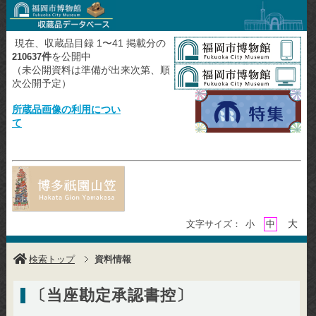
現在、収蔵品目録 1〜41 掲載分の
件
を公開中
210637
（未公開資料は準備が出来次第、順
次公開予定）
所蔵品画像の利用につい
て
大
文字サイズ：
小
中
検索トップ
資料情報
〔当座勘定承認書控〕