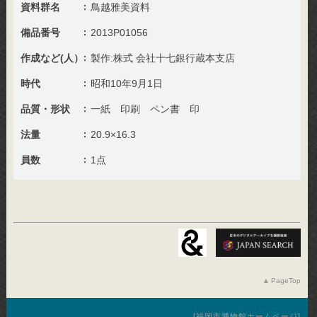
資料群名
鳥越雅美資料
備品番号
2013P01056
作成など(人）
製作:株式 会社十七銀行蔵本支店
時代
昭和10年9月1日
品質・形状
一紙 印刷 ペン書 印
法量
20.9×16.3
員数
1点
PageTop
福岡市博物館ホームページ