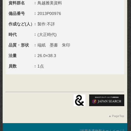
資料群名
鳥越雅美資料
備品番号
2013P00976
作成など(人）
製作:不詳
時代
(大正時代)
品質・形状
端紙 墨書 朱印
法量
26.0×38.3
員数
1点
PageTop
福岡市博物館ホームページ