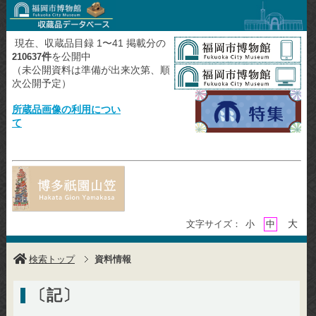
現在、収蔵品目録 1〜41 掲載分の
件
を公開中
210637
（未公開資料は準備が出来次第、順
次公開予定）
所蔵品画像の利用につい
て
大
文字サイズ：
小
中
検索トップ
資料情報
〔記〕