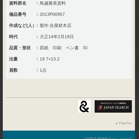
資料群名
鳥越雅美資料
備品番号
2013P00957
作成など(人）
製作:合屋材木店
時代
大正14年2月19日
品質・形状
罫紙 印刷 ペン書 印
法量
19.7×13.2
員数
1点
PageTop
福岡市博物館ホームページ