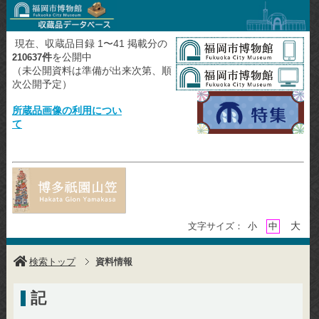
現在、収蔵品目録 1〜41 掲載分の
件
を公開中
210637
（未公開資料は準備が出来次第、順
次公開予定）
所蔵品画像の利用につい
て
大
文字サイズ：
小
中
検索トップ
資料情報
記