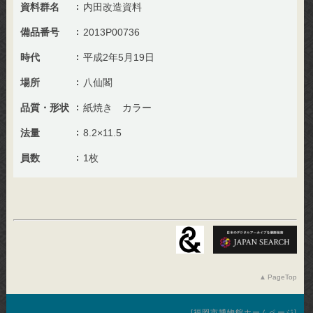
資料群名
内田改造資料
備品番号
2013P00736
時代
平成2年5月19日
場所
八仙閣
品質・形状
紙焼き カラー
法量
8.2×11.5
員数
1枚
PageTop
福岡市博物館ホームページ