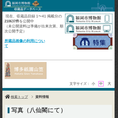
現在、収蔵品目録 1〜41 掲載分の
件
を公開中
210637
（未公開資料は準備が出来次第、順
次公開予定）
所蔵品画像の利用につい
て
大
文字サイズ：
小
中
検索トップ
資料情報
写真（八仙閣にて）