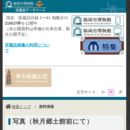
現在、収蔵品目録 1〜41 掲載分の
件
を公開中
210637
（未公開資料は準備が出来次第、順
次公開予定）
所蔵品画像の利用につい
て
大
文字サイズ：
小
中
検索トップ
資料情報
写真（秋月郷土館前にて）