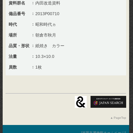
資料群名
内田改造資料
備品番号
2013P00710
時代
昭和時代ヵ
場所
朝倉市秋月
品質・形状
紙焼き カラー
法量
10.3×10.0
員数
1枚
PageTop
福岡市博物館ホームページ