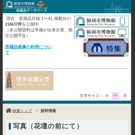
現在、収蔵品目録 1〜41 掲載分の
件
を公開中
210637
（未公開資料は準備が出来次第、順
次公開予定）
所蔵品画像の利用につい
て
大
文字サイズ：
小
中
検索トップ
資料情報
写真（花壇の前にて）