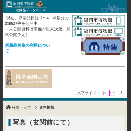
現在、収蔵品目録 1〜41 掲載分の
件
を公開中
210637
（未公開資料は準備が出来次第、順
次公開予定）
所蔵品画像の利用につい
て
大
文字サイズ：
小
中
検索トップ
資料情報
写真（玄関前にて）