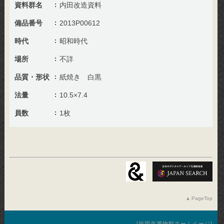
資料群名
内田改造資料
備品番号
2013P00612
時代
昭和時代
場所
不詳
品質・形状
紙焼き 白黒
法量
10.5×7.4
員数
1枚
PageTop
福岡市博物館ホームページ