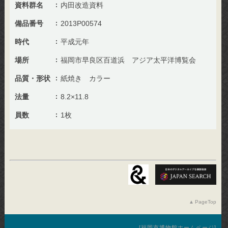
資料群名
内田改造資料
備品番号
2013P00574
時代
平成元年
場所
福岡市早良区百道浜 アジア太平洋博覧会
品質・形状
紙焼き カラー
法量
8.2×11.8
員数
1枚
PageTop
福岡市博物館ホームページ