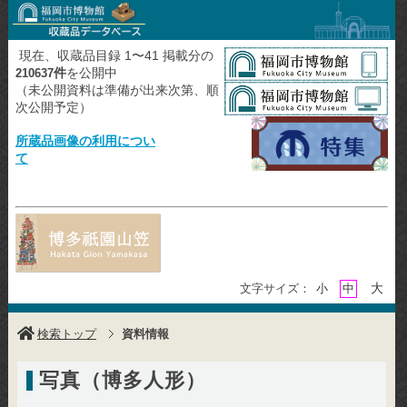
現在、収蔵品目録 1〜41 掲載分の
件
を公開中
210637
（未公開資料は準備が出来次第、順
次公開予定）
所蔵品画像の利用につい
て
大
文字サイズ：
小
中
検索トップ
資料情報
写真（博多人形）