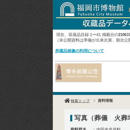
現在、収蔵品目録 1〜41 掲載分の
21063
（未公開資料は準備が出来次第、順次
所蔵品画像の利用について
資料情報
検索トップ
写真（葬儀 火葬
資料群名
内田改造資料