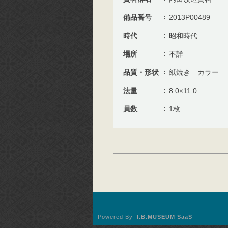
備品番号
2013P00489
時代
昭和時代
場所
不詳
品質・形状
紙焼き カラー
法量
8.0×11.0
員数
1枚
Powered By
I.B.MUSEUM SaaS