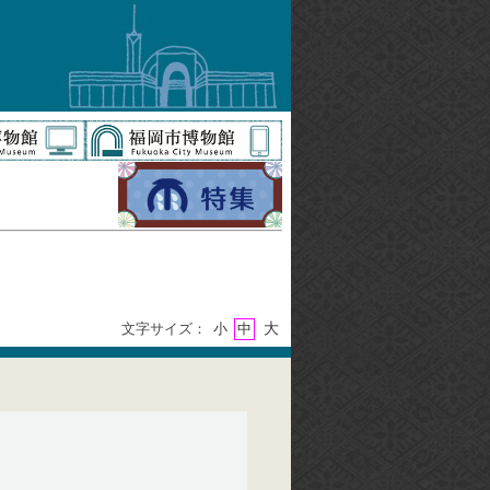
大
文字サイズ：
小
中