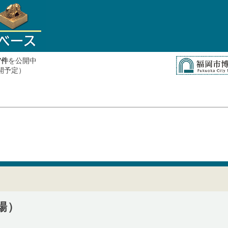
件
を公開中
7
公開予定）
場）