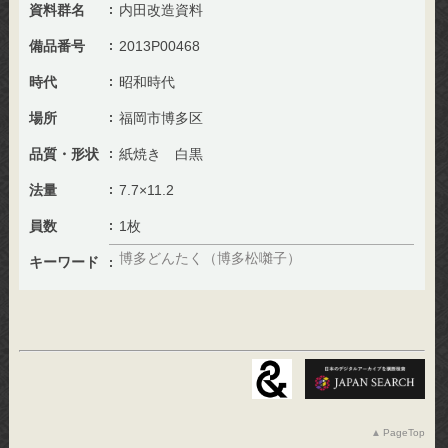
資料群名
内田改造資料
備品番号
2013P00468
時代
昭和時代
場所
福岡市博多区
品質・形状
紙焼き 白黒
法量
7.7×11.2
員数
1枚
博多どんたく（博多松囃子）
キーワード
PageTop