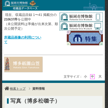
現在、収蔵品目録 1〜41 掲載分の
件
を公開中
210637
（未公開資料は準備が出来次第、順
次公開予定）
所蔵品画像の利用につい
て
大
文字サイズ：
小
中
検索トップ
資料情報
写真（博多松囃子）