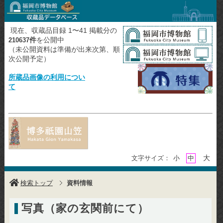
現在、収蔵品目録 1〜41 掲載分の
件
を公開中
210637
（未公開資料は準備が出来次第、順
次公開予定）
所蔵品画像の利用につい
て
大
文字サイズ：
小
中
検索トップ
資料情報
写真（家の玄関前にて）