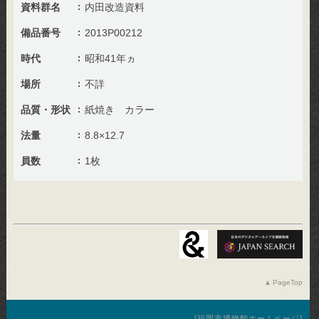
資料群名
内田改造資料
備品番号
2013P00212
時代
昭和41年ヵ
場所
不詳
品質・形状
紙焼き カラー
法量
8.8×12.7
員数
1枚
PageTop
福岡市博物館ホームページ