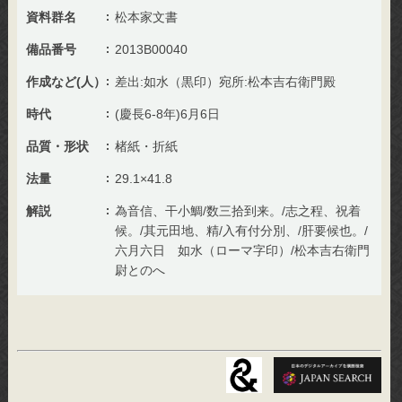
資料群名
松本家文書
備品番号
2013B00040
作成など(人）
差出:如水（黒印）宛所:松本吉右衛門殿
時代
(慶長6-8年)6月6日
品質・形状
楮紙・折紙
法量
29.1×41.8
解説
為音信、干小鯛/数三拾到来。/志之程、祝着
候。/其元田地、精/入有付分別、/肝要候也。/
六月六日 如水（ローマ字印）/松本吉右衛門
尉とのへ