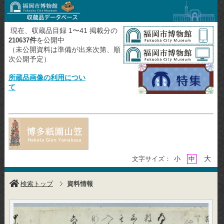
現在、収蔵品目録 1〜41 掲載分の
件
を公開中
210637
（未公開資料は準備が出来次第、順
次公開予定）
所蔵品画像の利用につい
て
大
文字サイズ：
小
中
検索トップ
資料情報