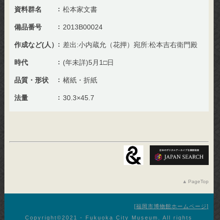
資料群名
松本家文書
備品番号
2013B00024
作成など(人）
差出:小内蔵允（花押）宛所:松本吉右衛門殿
時代
(年未詳)5月1□日
品質・形状
楮紙・折紙
法量
30.3×45.7
PageTop
福岡市博物館ホームページ
Copyright©︎2021 - Fukuoka City Museum. All rights