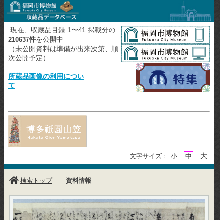
現在、収蔵品目録 1〜41 掲載分の
件
を公開中
210637
（未公開資料は準備が出来次第、順
次公開予定）
所蔵品画像の利用につい
て
大
文字サイズ：
小
中
検索トップ
資料情報