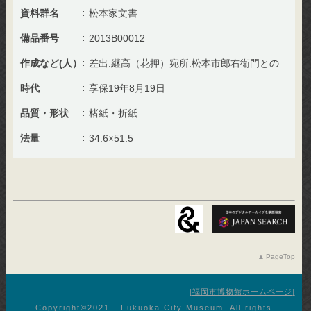
資料群名
松本家文書
備品番号
2013B00012
作成など(人）
差出:継高（花押）宛所:松本市郎右衛門との
時代
享保19年8月19日
品質・形状
楮紙・折紙
法量
34.6×51.5
PageTop
福岡市博物館ホームページ
Copyright©︎2021 - Fukuoka City Museum. All rights