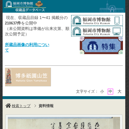
現在、収蔵品目録 1〜41 掲載分の
件
を公開中
210637
（未公開資料は準備が出来次第、順
次公開予定）
所蔵品画像の利用につい
て
大
文字サイズ：
小
中
検索トップ
資料情報