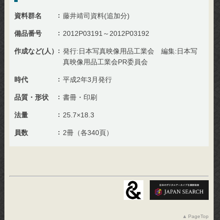
資料群名
藤井靖司資料(追加分)
備品番号
2012P03191～2012P03192
作成など(人）
発行:日本写真映像用品工業会 編集:日本写
真映像用品工業会PR委員会
時代
平成2年3月発行
品質・形状
書冊・印刷
法量
25.7×18.3
員数
2冊（各340頁）
PageTop