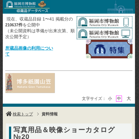
現在、収蔵品目録 1〜41 掲載分の
件
を公開中
210637
（未公開資料は準備が出来次第、順
次公開予定）
所蔵品画像の利用につい
て
大
文字サイズ：
小
中
検索トップ
資料情報
写真用品＆映像ショーカタログ
№20