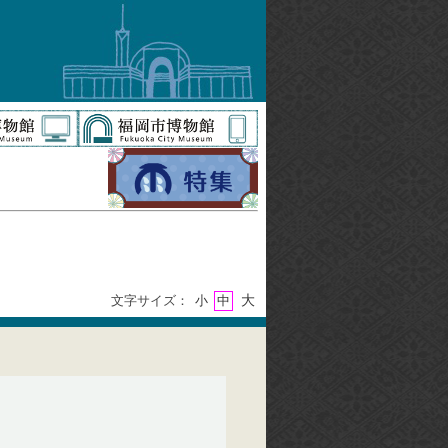
大
文字サイズ：
小
中