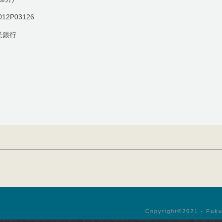
012P03126
業銀行
Copyright©︎2021 - Fuku