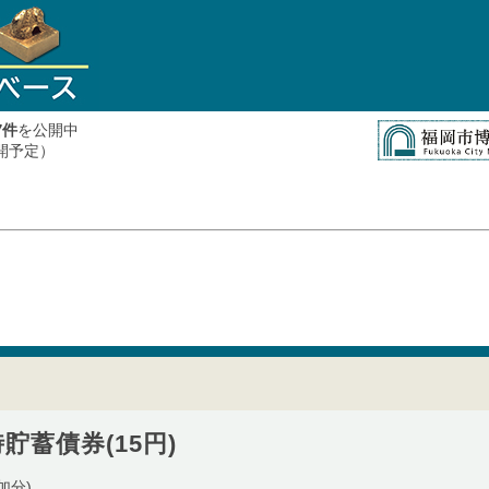
件
を公開中
7
公開予定）
貯蓄債券(15円)
加分)