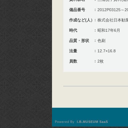
備品番号
2012P03125～2
作成など(人）
株式会社日本勧
時代
昭和17年6月
品質・形状
色刷
法量
12.7×16.8
員数
2枚
Powered By
I.B.MUSEUM SaaS