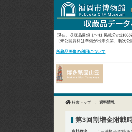
現在、収蔵品目録 1〜41 掲載分の
21063
（未公開資料は準備が出来次第、順次
所蔵品画像の利用について
資料情報
検索トップ
第3回割増金附戦時
資料群名
三浦悦子資料(追