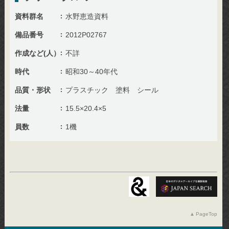
資料群名
水野恵造資料
備品番号
2012P02767
作成など(人）
不詳
時代
昭和30～40年代
品質・形状
プラスチック 塗料 シール
法量
15.5×20.4×5
員数
1機
PageTop