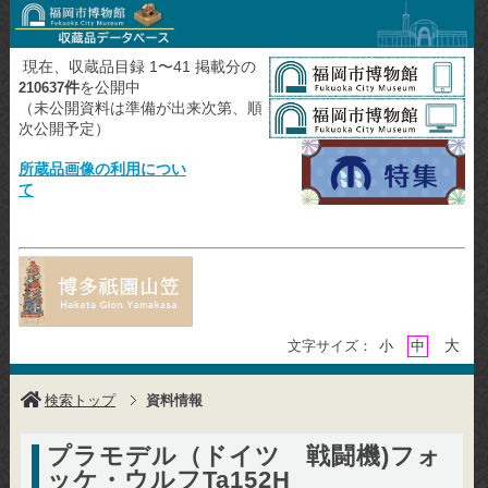
現在、収蔵品目録 1〜41 掲載分の
件
を公開中
210637
（未公開資料は準備が出来次第、順
次公開予定）
所蔵品画像の利用につい
て
大
文字サイズ：
小
中
検索トップ
資料情報
プラモデル（ドイツ 戦闘機)フォ
ッケ・ウルフTa152H