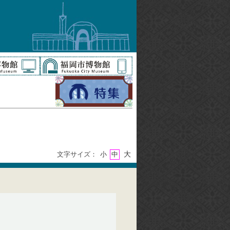
大
文字サイズ：
小
中