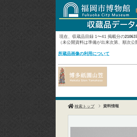
現在、収蔵品目録 1〜41 掲載分の
21063
（未公開資料は準備が出来次第、順次
所蔵品画像の利用について
資料情報
検索トップ