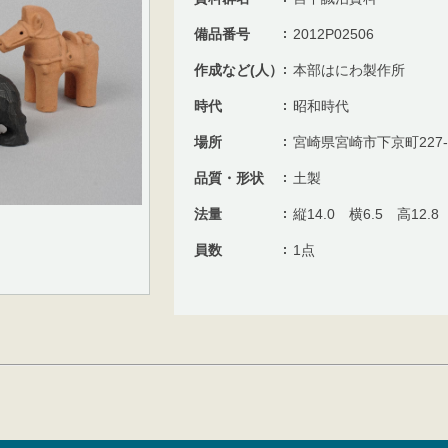
備品番号
2012P02506
作成など(人）
本部はにわ製作所
時代
昭和時代
場所
宮崎県宮崎市下京町227-
品質・形状
土製
法量
縦14.0 横6.5 高12.8
員数
1点