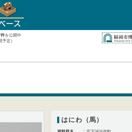
件
を公開中
7
公開予定）
はにわ（馬）
資料群名
宮下誠治資料