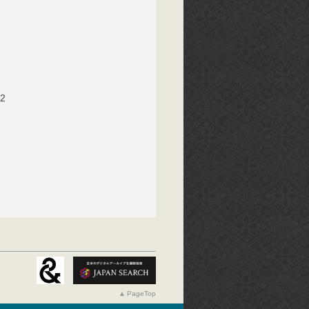
2
PageTop