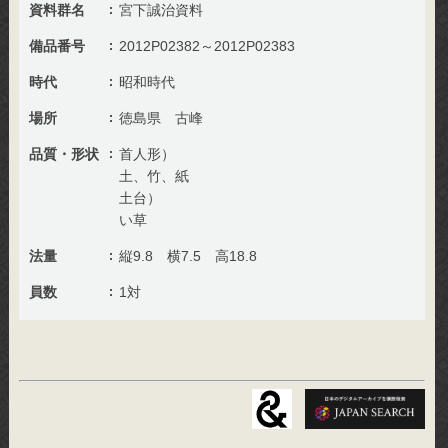
資料群名
宮下誠治資料
備品番号
2012P02382～2012P02383
時代
昭和時代
場所
徳島県 古峰
品質・形状
首人形）
土、竹、紙
土台）
い草
法量
縦9.8 横7.5 高18.8
員数
1対