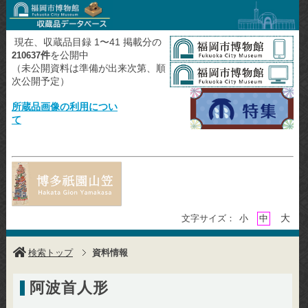
現在、収蔵品目録 1〜41 掲載分の
件
を公開中
210637
（未公開資料は準備が出来次第、順
次公開予定）
所蔵品画像の利用につい
て
大
文字サイズ：
小
中
検索トップ
資料情報
阿波首人形