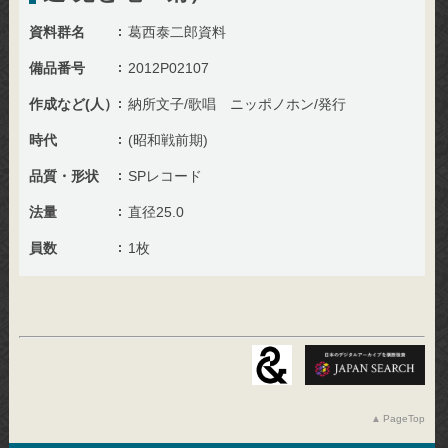
資料群名
葛西泰二郎資料
備品番号
2012P02107
作成など(人）
納所文子/歌唱 ニッポノホン/発行
時代
(昭和戦前期)
品質・形状
SPレコード
法量
直径25.0
員数
1枚
PageTop