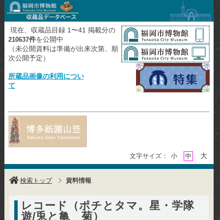
現在、収蔵品目録 1〜41 掲載分の
件
を公開中
210637
（未公開資料は準備が出来次第、順
次公開予定）
所蔵品画像の利用につい
て
大
文字サイズ：
小
中
検索トップ
資料情報
レコード（ポチとタマ。星・学隊
遊/兎と亀 菊）