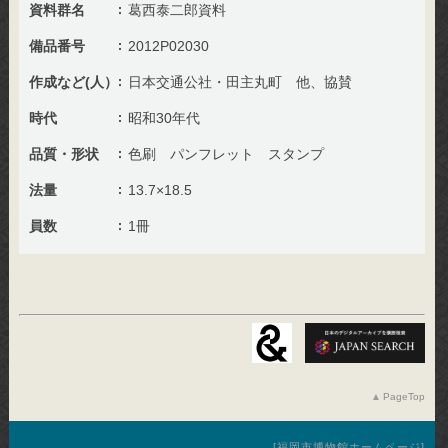
資料群名
葛西泰二郎資料
備品番号
2012P02030
作成など(人）
日本交通公社・田主丸町 他、協賛
時代
昭和30年代
品質・形状
色刷 パンフレット スタンプ
法量
13.7×18.5
員数
1冊
PageTop
福岡市博物館ホームページ