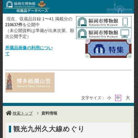
現在、収蔵品目録 1〜41 掲載分の
件
を公開中
210637
（未公開資料は準備が出来次第、順
次公開予定）
所蔵品画像の利用につい
て
大
文字サイズ：
小
中
検索トップ
資料情報
観光九州久大線めぐり