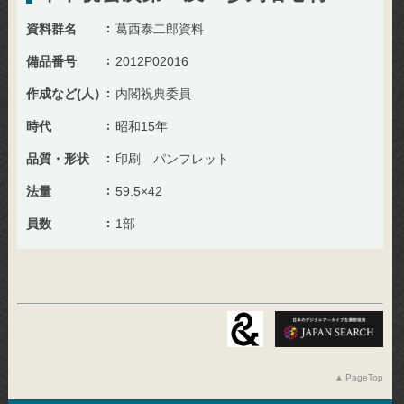
資料群名
葛西泰二郎資料
備品番号
2012P02016
作成など(人）
内閣祝典委員
時代
昭和15年
品質・形状
印刷 パンフレット
法量
59.5×42
員数
1部
PageTop