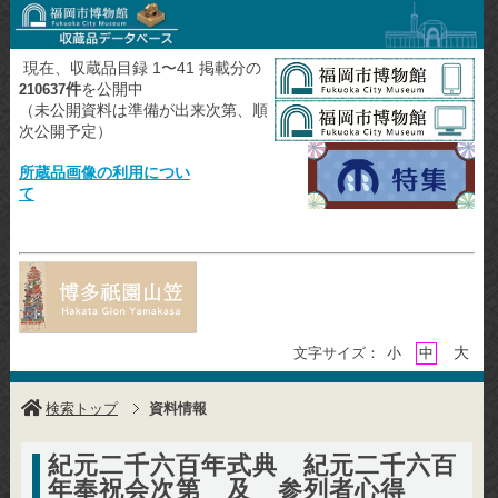
現在、収蔵品目録 1〜41 掲載分の
件
を公開中
210637
（未公開資料は準備が出来次第、順
次公開予定）
所蔵品画像の利用につい
て
大
文字サイズ：
小
中
検索トップ
資料情報
紀元二千六百年式典 紀元二千六百
年奉祝会次第 及 参列者心得