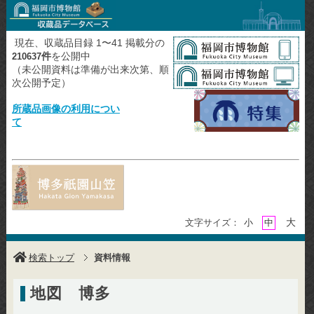
現在、収蔵品目録 1〜41 掲載分の
件
を公開中
210637
（未公開資料は準備が出来次第、順
次公開予定）
所蔵品画像の利用につい
て
大
文字サイズ：
小
中
検索トップ
資料情報
地図 博多