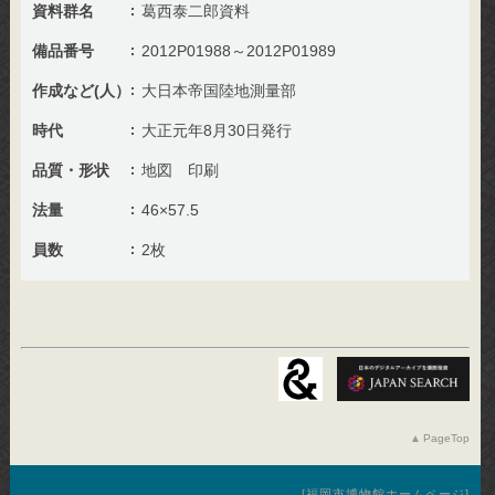
資料群名
葛西泰二郎資料
備品番号
2012P01988～2012P01989
作成など(人）
大日本帝国陸地測量部
時代
大正元年8月30日発行
品質・形状
地図 印刷
法量
46×57.5
員数
2枚
PageTop
福岡市博物館ホームページ