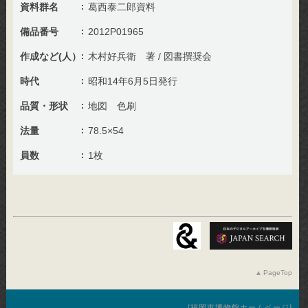
資料群名
葛西泰二郎資料
備品番号
2012P01965
作成など(人）
木村好兵衛 著 / 図書撰奨会
時代
昭和14年6月5日発行
品質・形状
地図 色刷
法量
78.5×54
員数
1枚
PageTop
福岡市博物館ホームページ