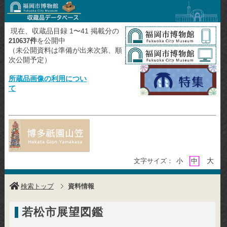
現在、収蔵品目録 1〜41 掲載分の
件
を公開中
210637
（未公開資料は準備が出来次第、順
次公開予定）
所蔵品画像の利用につい
て
大
文字サイズ：
小
中
検索トップ
資料情報
若松市展望図鑑