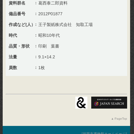
資料群名
葛西泰二郎資料
備品番号
2012P01877
作成など(人）
王子製紙株式会社 知取工場
時代
昭和10年代
品質・形状
印刷 葉書
法量
9.1×14.2
員数
1枚
PageTop
福岡市博物館ホームページ