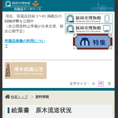
現在、収蔵品目録 1〜41 掲載分の
件
を公開中
210637
（未公開資料は準備が出来次第、順
次公開予定）
所蔵品画像の利用につい
て
大
文字サイズ：
小
中
検索トップ
資料情報
絵葉書 原木流送状況