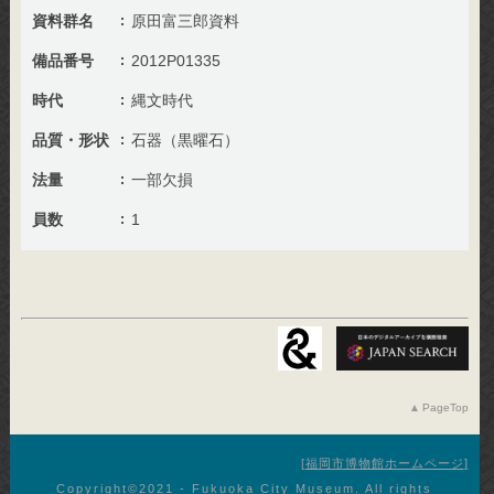
資料群名
原田富三郎資料
備品番号
2012P01335
時代
縄文時代
品質・形状
石器（黒曜石）
法量
一部欠損
員数
1
PageTop
福岡市博物館ホームページ
Copyright©︎2021 - Fukuoka City Museum. All rights