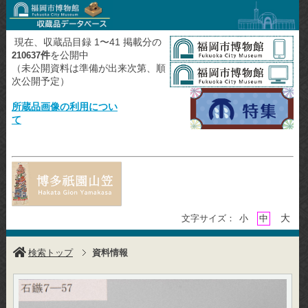
現在、収蔵品目録 1〜41 掲載分の
件
を公開中
210637
（未公開資料は準備が出来次第、順
次公開予定）
所蔵品画像の利用につい
て
大
文字サイズ：
小
中
検索トップ
資料情報