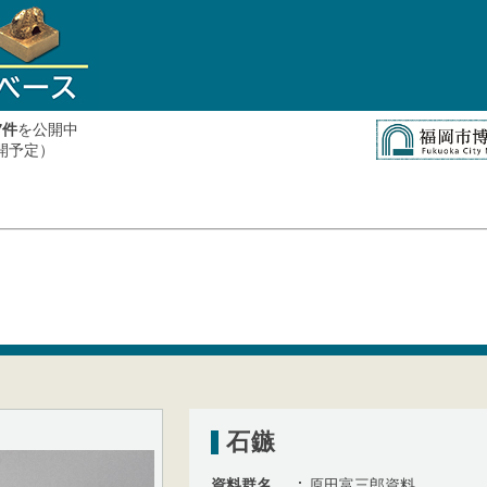
件
を公開中
7
公開予定）
石鏃
資料群名
原田富三郎資料