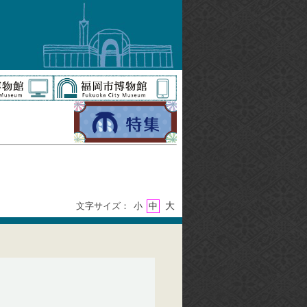
大
文字サイズ：
小
中