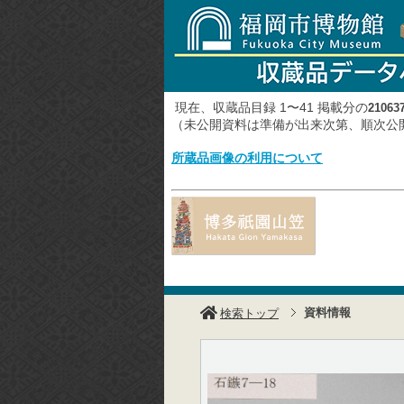
現在、収蔵品目録 1〜41 掲載分の
21063
（未公開資料は準備が出来次第、順次
所蔵品画像の利用について
資料情報
検索トップ