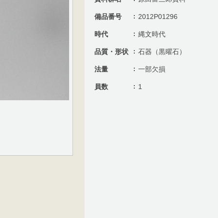
備品番号
2012P01296
時代
縄文時代
品質・形状
石器（黒曜石）
法量
一部欠損
員数
1