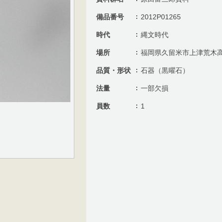
備品番号
2012P01265
時代
縄文時代
場所
福岡県久留米市上津荒木
品質・形状
石器（黒曜石）
法量
一部欠損
員数
1