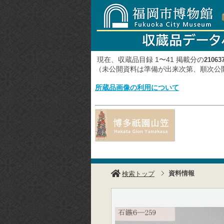
現在、収蔵品目録 1〜41 掲載分の
21063
（未公開資料は準備が出来次第、順次
所蔵品画像の利用について
資料情報
検索トップ