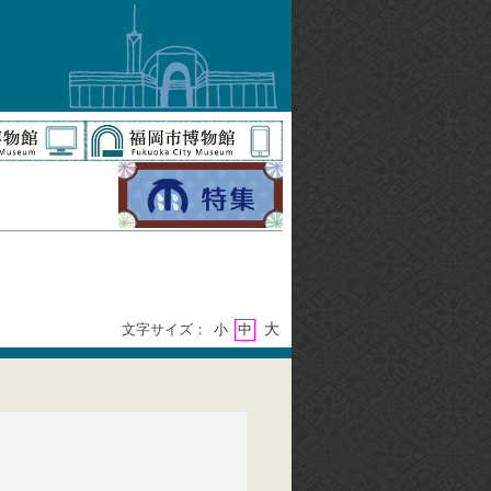
大
文字サイズ：
小
中