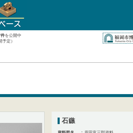
件
を公開中
7
公開予定）
石鏃
資料群名
原田富三郎資料